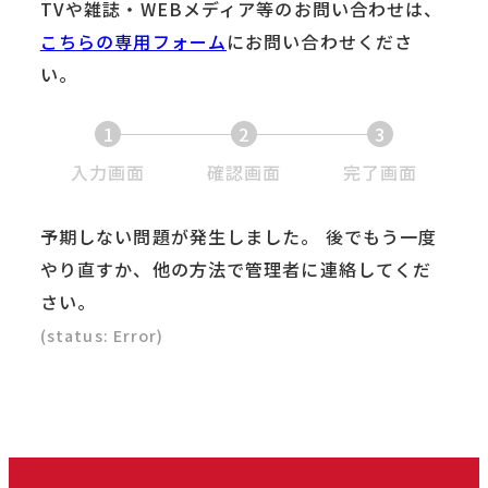
TVや雑誌・WEBメディア等のお問い合わせは、
こちらの専用フォーム
にお問い合わせくださ
い。
1
2
3
現
現
現
入力画面
確認画面
完了画面
在
在
在
予期しない問題が発生しました。 後でもう一度
表
表
表
やり直すか、他の方法で管理者に連絡してくだ
示
示
示
さい。
さ
さ
さ
れ
れ
れ
(status: Error)
て
て
て
い
い
い
る
る
る
画
画
画