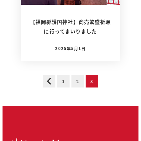
【福岡縣護国神社】商売繁盛祈願
に行ってまいりました
2025年5月1日
投
1
2
3
稿
の
ペ
ー